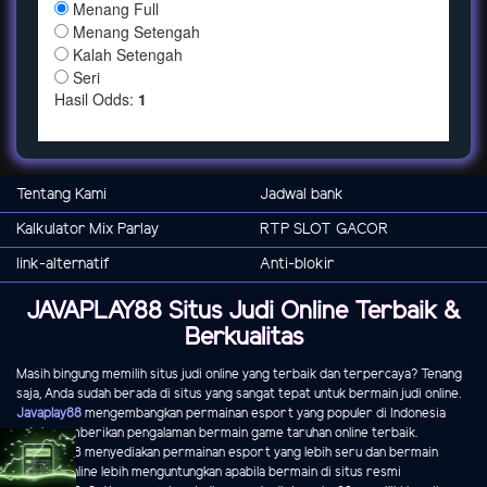
Tentang Kami
Jadwal bank
Kalkulator Mix Parlay
RTP SLOT GACOR
link-alternatif
Anti-blokir
JAVAPLAY88 Situs Judi Online Terbaik &
Berkualitas
Masih bingung memilih situs judi online yang terbaik dan terpercaya? Tenang
saja, Anda sudah berada di situs yang sangat tepat untuk bermain judi online.
Javaplay88
mengembangkan permainan esport yang populer di Indonesia
untuk memberikan pengalaman bermain game taruhan online terbaik.
Javaplay88 menyediakan permainan esport yang lebih seru dan bermain
taruhan online lebih menguntungkan apabila bermain di situs resmi