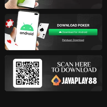
DOWNLOAD POKER
Download for Android
Panduan Download