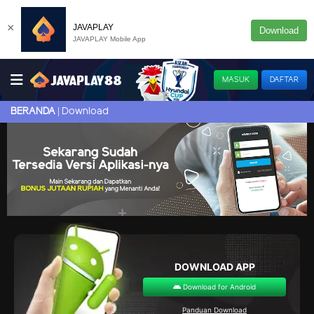
×
JAVAPLAY
Download
JAVAPLAY Mobile App
MASUK
DAFTAR
Download
BERANDA
DOWNLOAD APP
Download for Android
Panduan Download