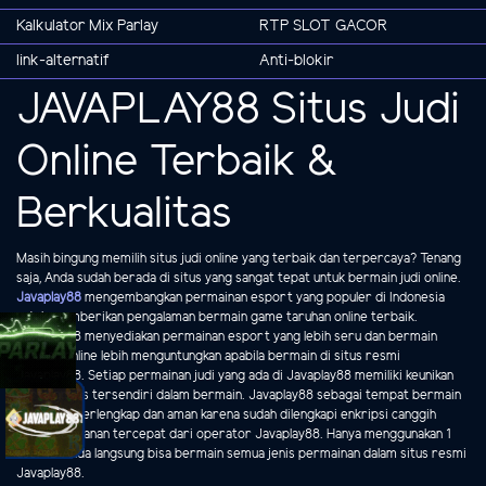
Kalkulator Mix Parlay
RTP SLOT GACOR
link-alternatif
Anti-blokir
JAVAPLAY88 Situs Judi
Online Terbaik &
Berkualitas
Masih bingung memilih situs judi online yang terbaik dan terpercaya? Tenang
saja, Anda sudah berada di situs yang sangat tepat untuk bermain judi online.
Javaplay88
mengembangkan permainan esport yang populer di Indonesia
untuk memberikan pengalaman bermain game taruhan online terbaik.
Javaplay88 menyediakan permainan esport yang lebih seru dan bermain
taruhan online lebih menguntungkan apabila bermain di situs resmi
Javaplay88. Setiap permainan judi yang ada di Javaplay88 memiliki keunikan
serta grafis tersendiri dalam bermain. Javaplay88 sebagai tempat bermain
judi online terlengkap dan aman karena sudah dilengkapi enkripsi canggih
serta pelayanan tercepat dari operator Javaplay88. Hanya menggunakan 1
user ID Anda langsung bisa bermain semua jenis permainan dalam situs resmi
Javaplay88.